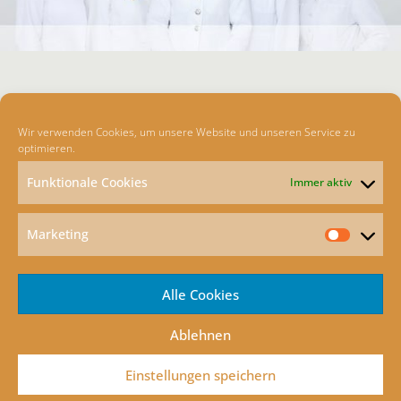
Wir verwenden Cookies, um unsere Website und unseren Service zu
Telefon :+49 (0) 40 27 32 51
optimieren.
Telefax: +49 (0)40 2791880
Funktionale Cookies
Immer aktiv
E-Mail:
info@dr-kanzow.de
Marketing
Marketin
Maria-Louisen-Str. 92 a
22301 Hamburg
Alle Cookies
Ablehnen
Einstellungen speichern