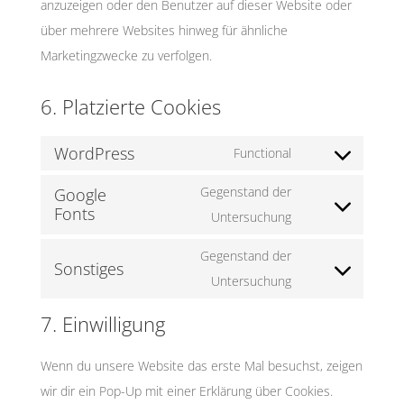
anzuzeigen oder den Benutzer auf dieser Website oder
über mehrere Websites hinweg für ähnliche
Marketingzwecke zu verfolgen.
6. Platzierte Cookies
WordPress
Functional
Consent
to
Gegenstand der
Google
Fonts
service
Consent
Untersuchung
wordpress
to
Gegenstand der
Sonstiges
service
Consent
Untersuchung
google-
to
fonts
7. Einwilligung
service
sonstiges
Wenn du unsere Website das erste Mal besuchst, zeigen
wir dir ein Pop-Up mit einer Erklärung über Cookies.