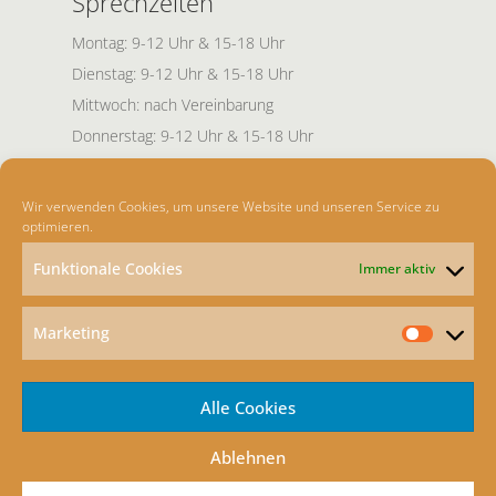
Sprechzeiten
Montag: 9-12 Uhr & 15-18 Uhr
Dienstag: 9-12 Uhr & 15-18 Uhr
Mittwoch: nach Vereinbarung
Donnerstag: 9-12 Uhr & 15-18 Uhr
Freitag: 9-14 Uhr
Freitag Nachmittag nach Absprache für
Wir verwenden Cookies, um unsere Website und unseren Service zu
optimieren.
Privatpatienten.
Funktionale Cookies
Immer aktiv
Offene Sprechstunden:
Montag/Dienstag/Donnerstag/Freitag von 8:30-
Marketing
9:30 Uhr
Marketin
Dienstag 12-13 Uhr
Alle Cookies
Ablehnen